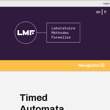
login
en
fr
tion
Navigation
Timed
Automata