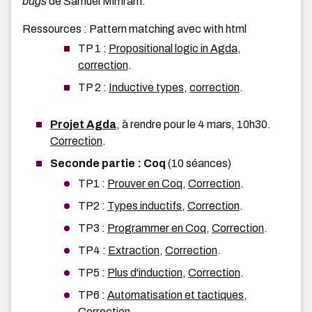
bugs
de Samuel Mimram.
Ressources : Pattern matching avec with
html
TP 1 :
Propositional logic in Agda
,
correction
.
TP 2 :
Inductive types
,
correction
.
Projet Agda
, à rendre pour le 4 mars, 10h30.
Correction
.
Seconde partie : Coq
(10 séances)
TP1 :
Prouver en Coq
,
Correction
.
TP2 :
Types inductifs
,
Correction
.
TP3 :
Programmer en Coq
,
Correction
.
TP4 :
Extraction
,
Correction
.
TP5 :
Plus d'induction
,
Correction
.
TP6 :
Automatisation et tactiques
,
Correction
.