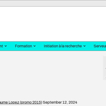
nt
Formation
Initiation à la recherche
Serveu
liaume Lopez (promo 2015)
September 12, 2024