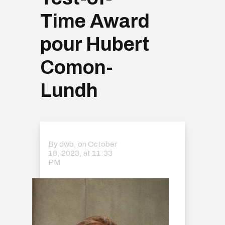
Time Award
pour Hubert
Comon-
Lundh
By dwb, on
October
18, 2023, at 11:33
PM