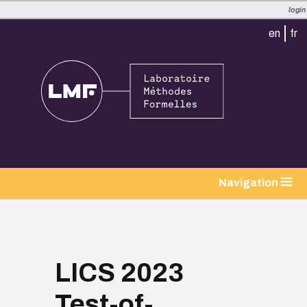
login
en
fr
tion
Navigation
LICS 2023
Test-of-