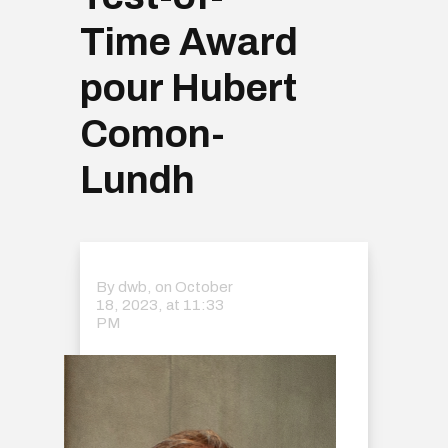
Time Award
pour Hubert
Comon-
Lundh
By dwb, on
October
18, 2023, at 11:33
PM