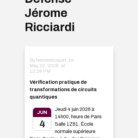
Jérome
Ricciardi
By heloisebuquet, on
May 22, 2026, at
12:26 PM
Vérification pratique de
transformations de circuits
quantiques
Jeudi 4 juin 2026 à
JUN
14h00, heure de Paris
4
Salle 1Z61, École
normale supérieure