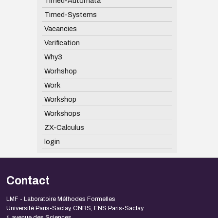
Timed-Automata
Timed-Systems
Vacancies
Verification
Why3
Worhshop
Work
Workshop
Workshops
ZX-Calculus
login
Contact
LMF - Laboratoire Méthodes Formelles
Université Paris-Saclay, CNRS, ENS Paris-Saclay
4 avenue des Sciences