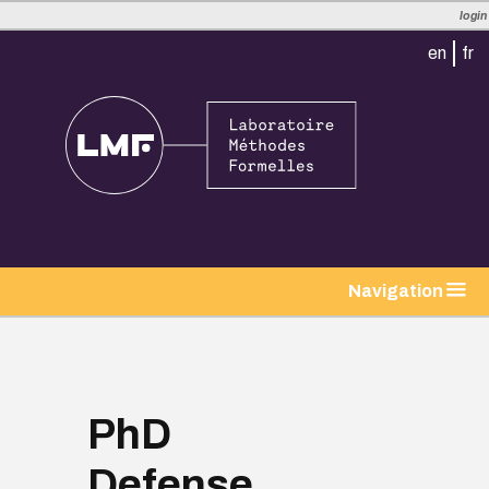
login
en
fr
tion
Navigation
PhD
Defense